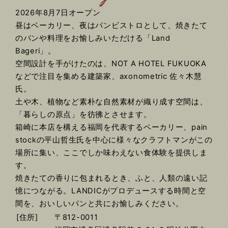
2026年8月7日オープン
昼はベーカリー、夜はパンビストロとして、焼きたて
のパンや料理をお愉しみいただける「Land
Bageri」。
空間設計を手がけたのは、NOT A HOTEL FUKUOKA
などで注目を集める建築家、axonometric 佐々木慧
氏。
土や木、植物など素朴な自然素材が織り成す空間は、
「暮らしの原点」を彷彿とさせます。
箱崎に本店を構える福岡を代表するベーカリー、pain
stockの平山哲生氏を中心に様々なクラフトマンがこの
場所に集い、ここでしか味わえない食体験を提供しま
す。
焼きたての香りに包まれるとき、ふと、人類の遠い記
憶につながる。LANDICがプロデュースする時間と空
間を、おいしいパンと共にお愉しみください。
[住所]
〒812-0011