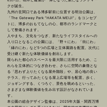
クが誕生。
九州の玄関口である博多駅前に位置する明治公園は、
「The Gateway Park “HAKATA MEIJI”」をコンセプ
トに、博多のおもてなしの心、都市のランドマークと
して整備されます。
人やまち、文化をつなぎ、新たなライフスタイルへの
入り口となるこの公園には、「野々にわ」「街にわ」
「縁のにわ」など5つの広場と立体園路を配置。次代に
受け継ぐ新たな体験価値を創出します。
限られた都心のスペースを最大限に活用するため、こ
れらを立体的につなぎ合わせ、さらに空間の象徴とな
る「思わず上りたくなる屋外階段」や、居心地の良い
テラス、行ってみたくなる屋上広場等を配置。歩く、
ジョギングする、くつろぐ、景色を眺めるといった、
さまざまな体験価値を生み出す設計がなされていま
す。
本公園の総合デザイン監修は、2025年大阪・関西万博