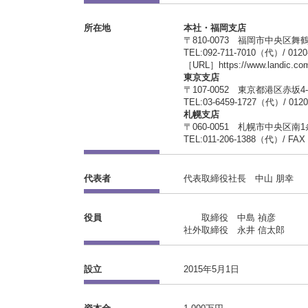
所在地
本社・福岡支店
〒810-0073 福岡市中央区舞鶴2-7
TEL:092-711-7010（代）/ 0120
［URL］https://www.landic.co
東京支店
〒107-0052 東京都港区赤坂4
TEL:03-6459-1727（代）/ 0120
札幌支店
〒060-0051 札幌市中央区南1
TEL:011-206-1388（代）/ FAX：
代表者
代表取締役社長 中山 朋幸
役員
取締役 中島 禎彦
社外取締役 永井 信太郎
設立
2015年5月1日