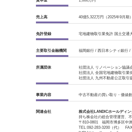
資本金
1,000万円
売上高
40億5,322万円（2025年9月期
免許登録
宅地建物取引業免許 国土交通大臣(
主要取引金融機関
福岡銀行 / 西日本シティ銀行 / 
所属団体
社団法人 リノベーション協議
社団法人 全国宅地建物取引業
社団法人 九州不動産公正取引
事業内容
中古不動産の買い取り・価値
関連会社
株式会社LANDICホールディ
持ち株会社の総合管理運営、
〒810-0801 福岡市博多区中洲
TEL:092-283-3200（代） FAX: