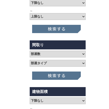
～
間取り
建物面積
～