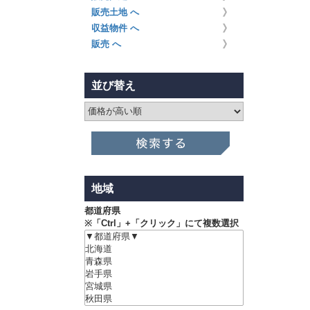
販売土地 へ
収益物件 へ
販売 へ
並び替え
地域
都道府県
※「Ctrl」+「クリック」にて複数選択