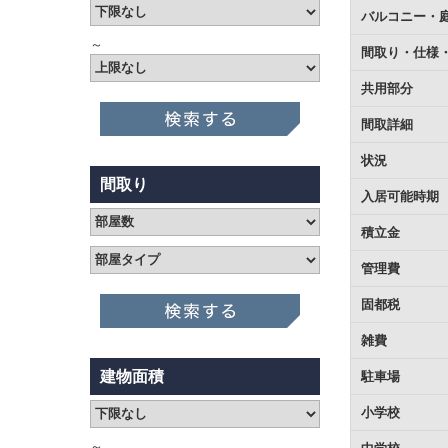
バルコニー・
～
間取り・仕様
共用部分
間取詳細
状況
間取り
入居可能時期
積立金
管理費
固都税
雑費
建物面積
駐車場
小学校
～