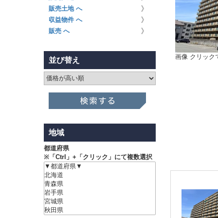
販売土地 へ
収益物件 へ
販売 へ
画像
クリック
並び替え
地域
都道府県
※「Ctrl」+「クリック」にて複数選択