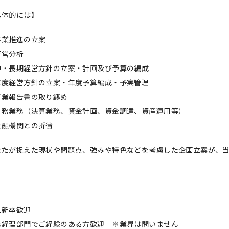
具体的には】
事業推進の立案
経営分析
中・長期経営方針の立案・計画及び予算の編成
年度経営方針の立案・年度予算編成・予実管理
事業報告書の取り纏め
財務業務（決算業務、資金計画、資金調達、資産運用等）
金融機関との折衝
なたが捉えた現状や問題点、強みや特色などを考慮した企画立案が、
。
二新卒歓迎
務経理部門でご経験のある方歓迎 ※業界は問いません