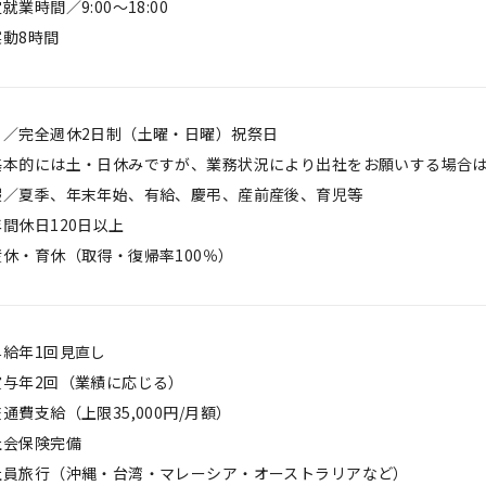
就業時間／9:00～18:00
実動8時間
日／完全週休2日制（土曜・日曜）祝祭日
基本的には土・日休みですが、業務状況により出社をお願いする場合
暇／夏季、年末年始、有給、慶弔、産前産後、育児等
間休日120日以上
産休・育休（取得・復帰率100％）
昇給年1回見直し
賞与年2回（業績に応じる）
通費支給（上限35,000円/月額）
社会保険完備
社員旅行（沖縄・台湾・マレーシア・オーストラリアなど）