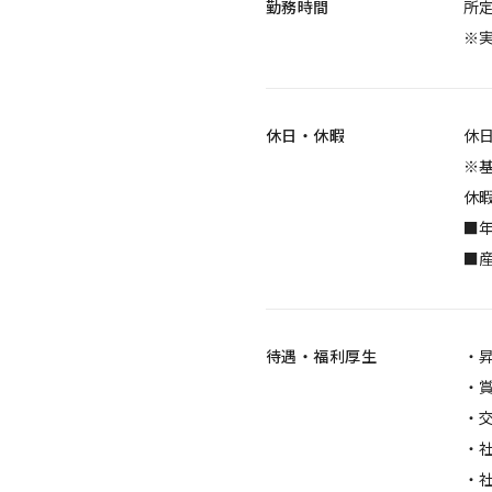
勤務時間
所定
※
休日・休暇
休
※
休
■年
■
待遇・福利厚生
・
・
・交
・
・