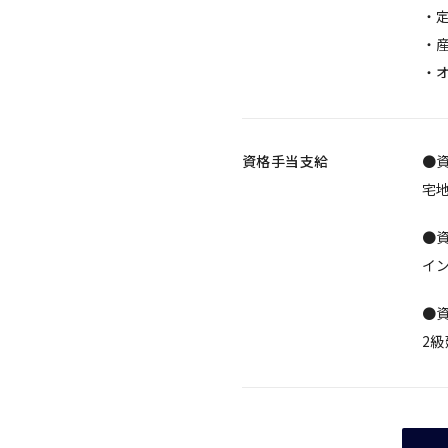
・
・
・
資格手当支給
●資
宅地
●資
イ
●資
2級