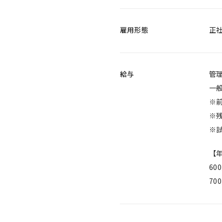
雇用形態
正
給与
管理
一般
※
※
※
【
60
70