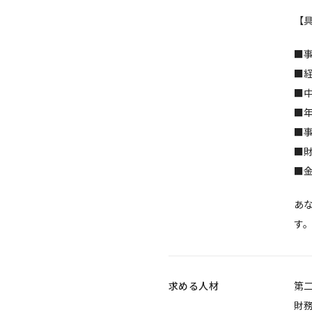
【
■
■
■
■
■
■
■
あ
す
求める人材
第
財