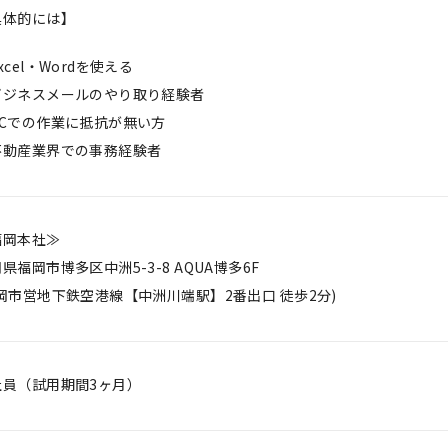
具体的には】
xcel・Wordを使える
ビジネスメールのやり取り経験者
PCでの作業に抵抗が無い方
不動産業界での事務経験者
福岡本社≫
県福岡市博多区中洲5-3-8 AQUA博多6F
岡市営地下鉄空港線【中洲川端駅】2番出口 徒歩2分)
社員（試用期間3ヶ月）