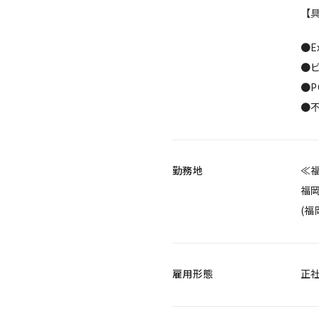
【
●E
●
●
●
勤務地
≪
福岡
(福
雇用形態
正