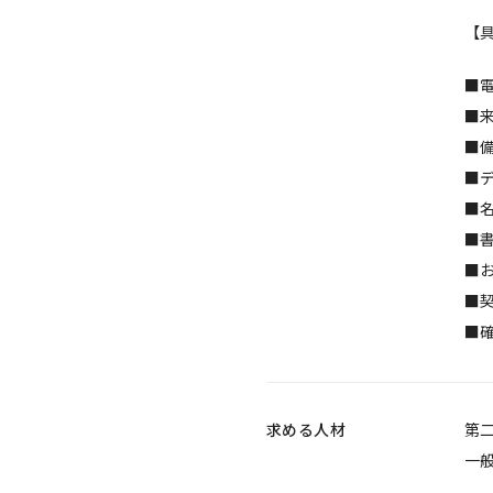
【
■
■
■
■
■
■
■
■
■
求める人材
第
一