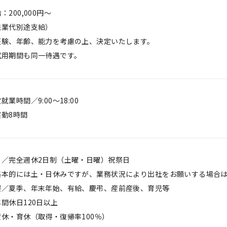
：200,000円～
残業代別途支給）
経験、年齢、能力を考慮の上、決定いたします。
試用期間も同一待遇です。
就業時間／9:00～18:00
実動8時間
日／完全週休2日制（土曜・日曜）祝祭日
基本的には土・日休みですが、業務状況により出社をお願いする場合
暇／夏季、年末年始、有給、慶弔、産前産後、育児等
間休日120日以上
産休・育休（取得・復帰率100％）