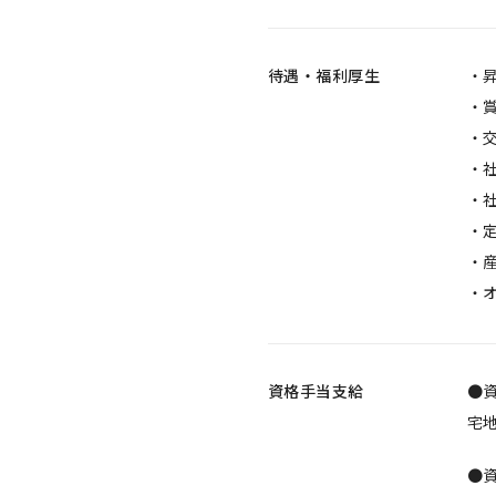
待遇・福利厚生
・
・
・交
・
・
・
・
・
資格手当支給
●資
宅地
●資