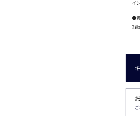
イ
●資
2級
ご