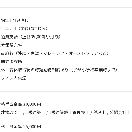
昇給年1回見直し
賞与年2回（業績に応じる）
通費支給（上限35,000円/月額）
社会保険完備
社員旅行（沖縄・台湾・マレーシア・オーストラリアなど）
定期健康診断
産休・育休取得後の時短勤務制度あり（子が小学校卒業時まで）
オフィス内禁煙
格手当金額 30,000円
建物取引士 / 1級建築士 / 1級建築施工管理技士 / 税理士 / 公認会計士 
格手当金額 15,000円