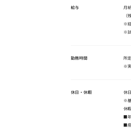
給与
月給
（
※
※
勤務時間
所定
※
休日・休暇
休
※
休
■年
■