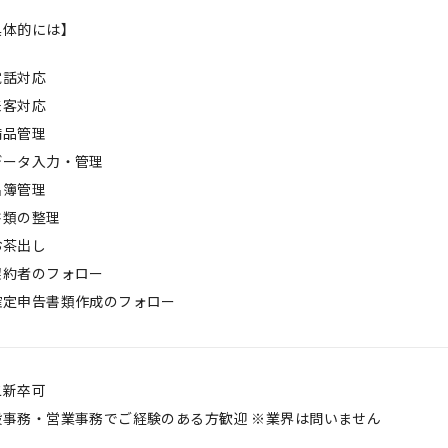
具体的には】
電話対応
来客対応
備品管理
データ入力・管理
名簿管理
書類の整理
お茶出し
契約者のフォロー
確定申告書類作成のフォロー
二新卒可
般事務・営業事務でご経験のある方歓迎 ※業界は問いません